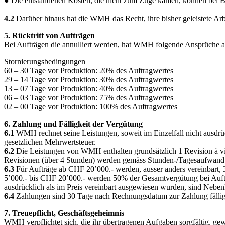
● Die entstandenen Kosten, die nicht zum Zuge kamen, können bei Be
4.2
Darüber hinaus hat die WMH das Recht, ihre bisher geleistete Ar
5. Rücktritt von Aufträgen
Bei Aufträgen die annulliert werden, hat WMH folgende Ansprüche a
Stornierungsbedingungen
60 – 30 Tage vor Produktion: 20% des Auftragwertes
29 – 14 Tage vor Produktion: 30% des Auftragwertes
13 – 07 Tage vor Produktion: 40% des Auftragwertes
06 – 03 Tage vor Produktion: 75% des Auftragwertes
02 – 00 Tage vor Produktion: 100% des Auftragwertes
6. Zahlung und Fälligkeit der Vergütung
6.1
WMH rechnet seine Leistungen, soweit im Einzelfall nicht ausdrück
gesetzlichen Mehrwertsteuer.
6.2
Die Leistungen von WMH enthalten grundsätzlich 1 Revision à vier
Revisionen (über 4 Stunden) werden gemäss Stunden-/Tagesaufwand 
6.3
Für Aufträge ab CHF 20’000.- werden, ausser anders vereinbart,
5’000.- bis CHF 20’000.- werden 50% der Gesamtvergütung bei Auftr
ausdrücklich als im Preis vereinbart ausgewiesen wurden, sind Neben
6.4
Zahlungen sind 30 Tage nach Rechnungsdatum zur Zahlung fällig
7. Treuepflicht, Geschäftsgeheimnis
WMH verpflichtet sich, die ihr übertragenen Aufgaben sorgfältig, gew