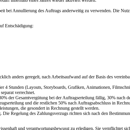
darf innerhalb eines Jahres wieder aktiviert werden.
beit bei Annullierung des Auftrags anderweitig zu verwenden. Die Nut
uf Entschädigung:
lich anders geregelt, nach Arbeitsaufwand auf der Basis des vereinbart
 4 Stunden (Layouts, Storyboards, Grafiken, Animationen, Filmschnitt e
separat verrechnet.
 30% der Gesamtvergütung bei der Auftragserteilung fällig, 30% nac
agserteilung und die restlichen 50% nach Auftragsabschluss in Rechn
leistungen, die gesondert in Rechnung gestellt werden.
. Die Regelung des Zahlungsverzugs richten sich nach den Bestimmun
issenhaft und verantwortungsbewusst zu erledigen. Sie verpflichtet sich