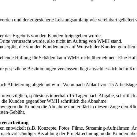
rt werden und der zugesicherte Leistungsumfang wie vereinbart geliefert 
der das Ergebnis von den Kunden freigegeben wurde.
ritte verursacht wurde, also nicht im Auftrag von WMH stand.
e ergibt, die von den Kunden oder auf Wunsch der Kunden getroffen
hende Haftung für Schäden kann WMH nicht übernehmen. Eine Haftun
ere gesetzliche Bestimmungen verstossen, liegt ausschliesslich beim Ku
 nach Ablieferung abgelehnt wird. Wenn nach Ablauf von 15 Arbeitsta
verzüglich, spätestens innerhalb 15 Tagen nach Abgabe, schriftlich
̈ren die Kunden gegenüber WMH schriftlich die Abnahme.
weigern die Kunden die Abnahme und erklärt in diesem Zuge den Rückt
sten-Gebühr.
nverarbeitung
en entwickelt (z.B. Konzepte, Fotos, Filme, Streaming-Aufnahmen, Anim
e nach vollständiger Bezahlung der Projektrechnung an die Kunden üb