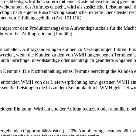
tzeitig schriftlich, sofern mit einer Kostenüberschreitung gerechn
eiterungen des Auftrags entsteht, wird als zusätzliche Leistung nach
t, nach eigener Einschätzung zusätzliche, externe Dienstleister resp
onen von Erfüllungsgehilfen (Art. 101 OR).
niger vor dem Produktionstag) eine Aufwandspauschale für die Machbar
wird bei Auftragserteilung hinfällig.
zuhalten. Auftragsänderungen können zu Verzögerungen führen. Frist
en werden, wenn die Kunden zu den von WMH angegebenen Terminen all
urch unrichtige, unvollständige oder nachträglich geänderte Angaben b
 Kenntnis. Die Nichteinhaltung eines Termins berechtigt die Kunden 
n entbinden WMH von der Lieferverpflichtung bzw. gestatten WMH eine
ssen die Leistungen die bis zu dem Zeitpunkt durch WMH geleistet wur
tigen Einigung. Wird ein erteilter Auftrag reduziert oder annulliert, 
ergebenden Opportunitätskosten (= 20% Annullierungskostengebühr v