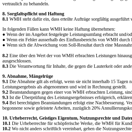
vertraulich zu behandeln.
8. Sorgfaltspflicht und Haftung
8.1
WMH steht dafür ein, dass erteilte Aufträge sorgfältig ausgefüh
In folgenden Fällen kann WMH keine Haftung übernehmen:
● Wenn der im Angebot festgelegte Leistungsumfang erbracht und/o
● Wenn ein Fehler ausserhalb des Einflussbereichs von WMH durch D
● Wenn sich die Abweichung vom Soll-Resultat durch eine Massnahm
8.2
Eine über den Wert der von WMH erbrachten Leistungen hinausge
ausgeschlossen.
8.3
Die Verantwortung für Inhalte, die gegen die Lauterkeit oder and
9. Abnahme, Mängelrüge
9.1
Die Abnahme gilt als erfolgt, wenn sie nicht innerhalb 15 Tagen
Leistungsergebnis als abgenommen und wird in Rechnung gestellt.
9.2
Beanstandungen gegen einer von WMH erbrachten Leistung, sind un
9.3
Ist die Überprüfung des Leistungsergebnisses erfolgreich, erkla
9.4
Bei berechtigten Beanstandungen erfolgt eine Nachbesserung. Ver
begonnene sowie geleistete Arbeiten, zuzüglich 20% Annullierungsko
10. Urheberrecht, Geistiges Eigentum, Nutzungsrechte und Date
10.1
Die Urheberrechte für schöpferische Werke, die WMH für Kund
10.2
Wo nicht anders schriftlich vereinbart, gehen die Nutzungsrecht