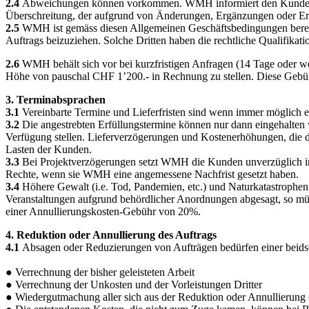
2.4
Abweichungen können vorkommen. WMH informiert den Kunden rech
Überschreitung, der aufgrund von Änderungen, Ergänzungen oder Erw
2.5
WMH ist gemäss diesen Allgemeinen Geschäftsbedingungen berechtig
Auftrags beizuziehen. Solche Dritten haben die rechtliche Qualifikati
2.6
WMH behält sich vor bei kurzfristigen Anfragen (14 Tage oder we
Höhe von pauschal CHF 1’200.- in Rechnung zu stellen. Diese Gebühr 
3. Terminabsprachen
3.1
Vereinbarte Termine und Lieferfristen sind wenn immer möglich ein
3.2
Die angestrebten Erfüllungstermine können nur dann eingehalt
Verfügung stellen. Lieferverzögerungen und Kostenerhöhungen, die d
Lasten der Kunden.
3.3
Bei Projektverzögerungen setzt WMH die Kunden unverzüglich in
Rechte, wenn sie WMH eine angemessene Nachfrist gesetzt haben.
3.4
Höhere Gewalt (i.e. Tod, Pandemien, etc.) und Naturkatastrophe
Veranstaltungen aufgrund behördlicher Anordnungen abgesagt, so mü
einer Annullierungskosten-Gebühr von 20%.
4. Reduktion oder Annullierung des Auftrags
4.1
Absagen oder Reduzierungen von Aufträgen bedürfen einer beidsei
● Verrechnung der bisher geleisteten Arbeit
● Verrechnung der Unkosten und der Vorleistungen Dritter
● Wiedergutmachung aller sich aus der Reduktion oder Annullierung 