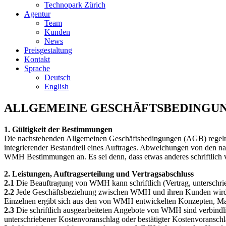
Technopark Zürich
Agentur
Team
Kunden
News
Preisgestaltung
Kontakt
Sprache
Deutsch
English
ALLGEMEINE GESCHÄFTSBEDINGU
1. Gültigkeit der Bestimmungen
Die nachstehenden Allgemeinen Geschäftsbedingungen (AGB) regel
integrierender Bestandteil eines Auftrages. Abweichungen von den nac
WMH Bestimmungen an. Es sei denn, dass etwas anderes schriftlich v
2. Leistungen, Auftragserteilung und Vertragsabschluss
2.1
Die Beauftragung von WMH kann schriftlich (Vertrag, unterschrie
2.2
Jede Geschäftsbeziehung zwischen WMH und ihren Kunden wird du
Einzelnen ergibt sich aus den von WMH entwickelten Konzepten, Mas
2.3
Die schriftlich ausgearbeiteten Angebote von WMH sind verbindlich
unterschriebener Kostenvoranschlag oder bestätigter Kostenvoransch