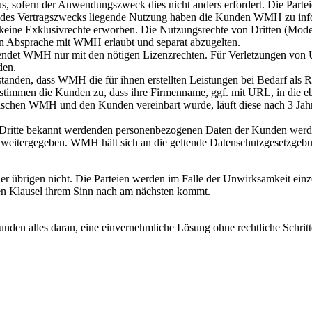
s, sofern der Anwendungszweck dies nicht anders erfordert. Die Parteie
b des Vertragszwecks liegende Nutzung haben die Kunden WMH zu info
ine Exklusivrechte erworben. Die Nutzungsrechte von Dritten (Models,
 in Absprache mit WMH erlaubt und separat abzugelten.
wendet WMH nur mit den nötigen Lizenzrechten. Für Verletzungen vo
den.
standen, dass WMH die für ihnen erstellten Leistungen bei Bedarf als 
n stimmen die Kunden zu, dass ihre Firmenname, ggf. mit URL, in die
schen WMH und den Kunden vereinbart wurde, läuft diese nach 3 Jahre
Dritte bekannt werdenden personenbezogenen Daten der Kunden werden
e weitergegeben. WMH hält sich an die geltende Datenschutzgesetzgebu
r übrigen nicht. Die Parteien werden im Falle der Unwirksamkeit einz
en Klausel ihrem Sinn nach am nächsten kommt.
n alles daran, eine einvernehmliche Lösung ohne rechtliche Schritte zu 