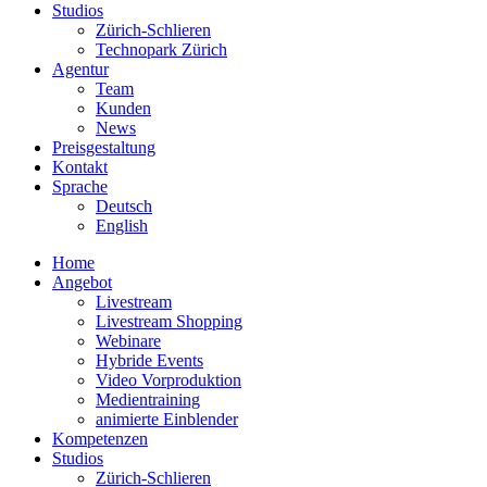
Studios
Zürich-Schlieren
Technopark Zürich
Agentur
Team
Kunden
News
Preisgestaltung
Kontakt
Sprache
Deutsch
English
Home
Angebot
Livestream
Livestream Shopping
Webinare
Hybride Events
Video Vorproduktion
Medientraining
animierte Einblender
Kompetenzen
Studios
Zürich-Schlieren