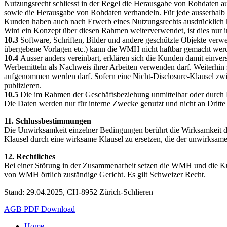
Nutzungsrecht schliesst in der Regel die Herausgabe von Rohdaten au
sowie die Herausgabe von Rohdaten verhandeln. Für jede ausserhal
Kunden haben auch nach Erwerb eines Nutzungsrechts ausdrücklich ke
Wird ein Konzept über diesen Rahmen weiterverwendet, ist dies nur
10.3
Software, Schriften, Bilder und andere geschützte Objekte ver
übergebene Vorlagen etc.) kann die WMH nicht haftbar gemacht wer
10.4
Ausser anders vereinbart, erklären sich die Kunden damit einver
Werbemitteln als Nachweis ihrer Arbeiten verwenden darf. Weiterhi
aufgenommen werden darf. Sofern eine Nicht-Disclosure-Klausel zwi
publizieren.
10.5
Die im Rahmen der Geschäftsbeziehung unmittelbar oder durch 
Die Daten werden nur für interne Zwecke genutzt und nicht an Dritt
11. Schlussbestimmungen
Die Unwirksamkeit einzelner Bedingungen berührt die Wirksamkeit de
Klausel durch eine wirksame Klausel zu ersetzen, die der unwirksam
12. Rechtliches
Bei einer Störung in der Zusammenarbeit setzen die WMH und die Kunde
von WMH örtlich zuständige Gericht. Es gilt Schweizer Recht.
Stand: 29.04.2025, CH-8952 Zürich-Schlieren
AGB PDF Download
Home