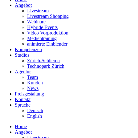
Angebot
Livestream
Livestream Shopping
Webinare
Hybride Events
Video Vorproduktion
Medientraining
animierte Einblender
Kompetenzen
Studios
Zürich-Schlieren
Technopark Zürich
Agentur
Team
Kunden
News
Preisgestaltung
Kontakt
Sprache
Deutsch
English
Home
Angebot
Livestream